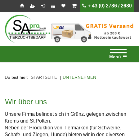
Seitenebreiche:
Zum
Zur
Zur
ist leer
ist leer
+ 43 (0) 2786 / 2680
Inhalt
Hauptnavigation
Footernavigation
Menü
Du bist hier:
STARTSEITE
UNTERNEHMEN
Wir über uns
Unsere Firma befindet sich in Grünz, gelegen zwischen
Krems und St.Pölten.
Neben der Produktion von Tiermarken (für Schweine,
Schafe- und Ziegen, Hunde) bieten wir in den diversen