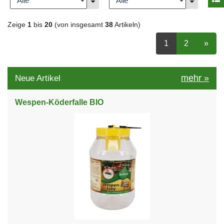
Zeige
1
bis
20
(von insgesamt
38
Artikeln)
ausgewählt Seit
Seite
auswähle
nächs
1
2
»
mehr
»
Neue Artikel
Wespen-Köderfalle BIO