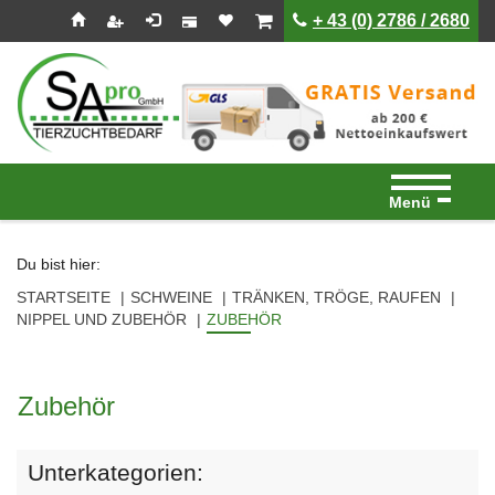
Seitenebreiche:
Zum
Zur
Zur
ist leer
ist leer
+ 43 (0) 2786 / 2680
Inhalt
Hauptnavigation
Footernavigation
Menü
Du bist hier:
STARTSEITE
SCHWEINE
TRÄNKEN, TRÖGE, RAUFEN
NIPPEL UND ZUBEHÖR
ZUBEHÖR
Zubehör
Unterkategorien: