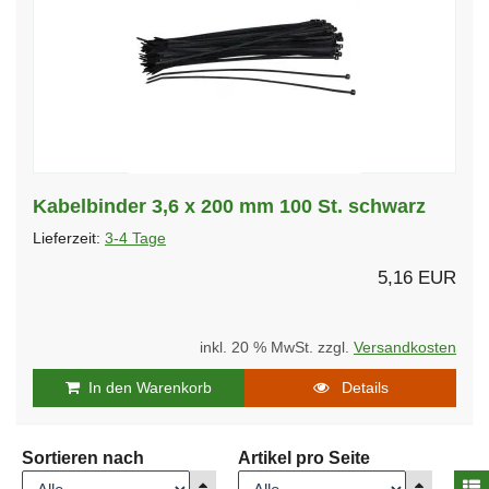
Kabelbinder 3,6 x 200 mm 100 St. schwarz
Lieferzeit:
3-4 Tage
5,16 EUR
inkl. 20 % MwSt. zzgl.
Versandkosten
In den Warenkorb
Details
Sortieren nach
Artikel pro Seite
A
Anzeigen
Anzeigen