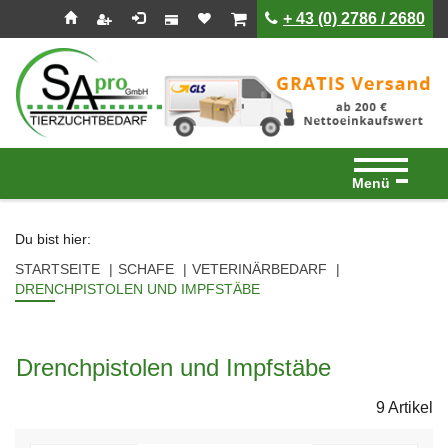
Seitenebreiche:
Zum
Zur
Zur
ist leer
ist leer
+ 43 (0) 2786 / 2680
Inhalt
Hauptnavigation
Footernavigation
Menü
Du bist hier:
STARTSEITE
SCHAFE
VETERINÄRBEDARF
DRENCHPISTOLEN UND IMPFSTÄBE
Drenchpistolen und Impfstäbe
9 Artikel