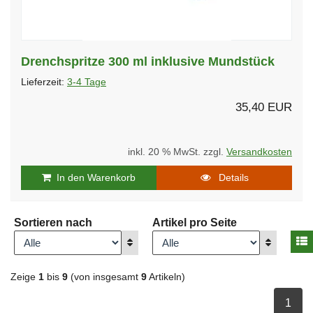
Drenchspritze 300 ml inklusive Mundstück
Lieferzeit:
3-4 Tage
35,40 EUR
inkl. 20 % MwSt. zzgl.
Versandkosten
In den Warenkorb
Details
Sortieren nach
Artikel pro Seite
A
Anzeigen
Anzeigen
Zeige
1
bis
9
(von insgesamt
9
Artikeln)
ausge
1