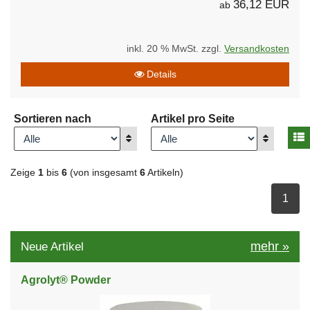
36,12 EUR
ab
inkl. 20 % MwSt. zzgl.
Versandkosten
Details
Sortieren nach
Artikel pro Seite
A
Anzeigen
Anzeigen
Zeige
1
bis
6
(von insgesamt
6
Artikeln)
ausge
1
mehr
»
Neue Artikel
Agrolyt® Powder