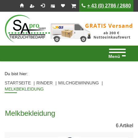
Seitenebreiche:
Zum
Zur
Zur
ist leer
ist leer
+ 43 (0) 2786 / 2680
Inhalt
Hauptnavigation
Footernavigation
Menü
Du bist hier:
STARTSEITE
RINDER
MILCHGEWINNUNG
MELKBEKLEIDUNG
Melkbekleidung
6 Artikel