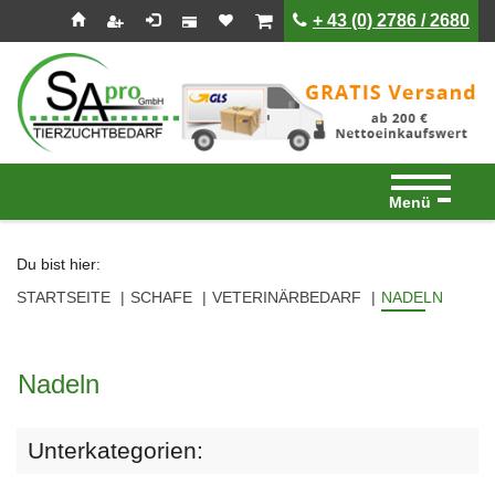
Seitenebreiche:
Zum
Zur
Zur
ist leer
ist leer
+ 43 (0) 2786 / 2680
Inhalt
Hauptnavigation
Footernavigation
Menü
Du bist hier:
STARTSEITE
SCHAFE
VETERINÄRBEDARF
NADELN
Nadeln
Unterkategorien: