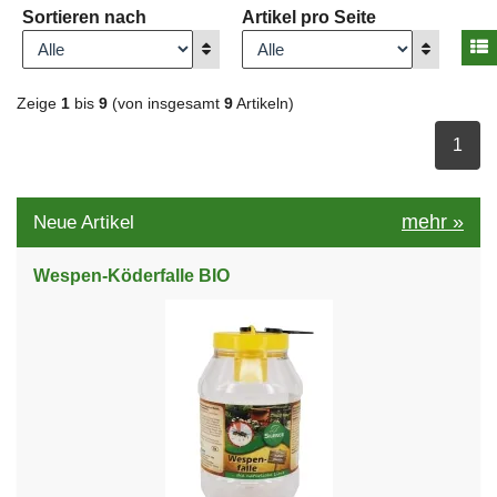
Sortieren nach
Artikel pro Seite
A
Anzeigen
Anzeigen
Zeige
1
bis
9
(von insgesamt
9
Artikeln)
ausge
1
mehr
»
Neue Artikel
Wespen-Köderfalle BIO