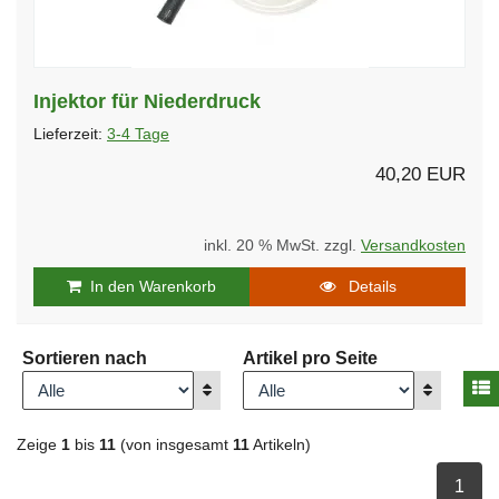
Injektor für Niederdruck
Lieferzeit:
3-4 Tage
40,20 EUR
inkl. 20 % MwSt. zzgl.
Versandkosten
In den Warenkorb
Details
Sortieren nach
Artikel pro Seite
A
Anzeigen
Anzeigen
Zeige
1
bis
11
(von insgesamt
11
Artikeln)
ausge
1