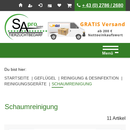
Seitenebreiche:
Zum
Zur
Zur
ist leer
ist leer
+ 43 (0) 2786 / 2680
Inhalt
Hauptnavigation
Footernavigation
Menü
Du bist hier:
STARTSEITE
GEFLÜGEL
REINIGUNG & DESINFEKTION
REINIGUNGSGERÄTE
SCHAUMREINIGUNG
Schaumreinigung
11 Artikel