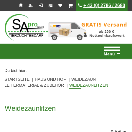
Seitenebreiche:
Zum
Zur
Zur
ist leer
ist leer
+ 43 (0) 2786 / 2680
Inhalt
Hauptnavigation
Footernavigation
Menü
Du bist hier:
STARTSEITE
HAUS UND HOF
WEIDEZAUN
LEITERMATERIAL & ZUBEHÖR
WEIDEZAUNLITZEN
Weidezaunlitzen