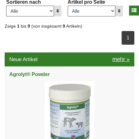
Sortieren nach
Artikel pro Seite
A
Anzeigen
Anzeigen
Zeige
1
bis
9
(von insgesamt
9
Artikeln)
ausge
1
mehr
»
Neue Artikel
Agrolyt® Powder