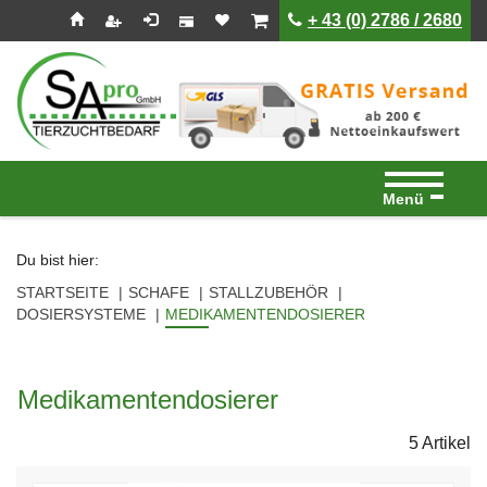
Seitenebreiche:
Zum
Zur
Zur
ist leer
ist leer
+ 43 (0) 2786 / 2680
Inhalt
Hauptnavigation
Footernavigation
Menü
Du bist hier:
STARTSEITE
SCHAFE
STALLZUBEHÖR
DOSIERSYSTEME
MEDIKAMENTENDOSIERER
Medikamentendosierer
5 Artikel