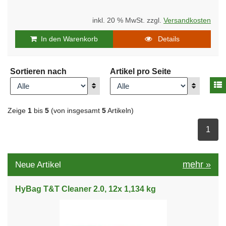
inkl. 20 % MwSt. zzgl.
Versandkosten
In den Warenkorb
Details
Sortieren nach
Artikel pro Seite
A
Anzeigen
Anzeigen
Zeige
1
bis
5
(von insgesamt
5
Artikeln)
ausge
1
mehr
»
Neue Artikel
HyBag T&T Cleaner 2.0, 12x 1,134 kg