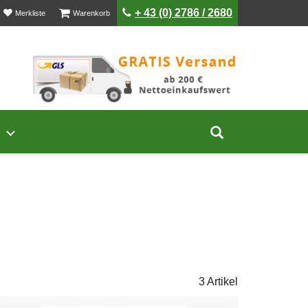
ist leer
ist leer
+ 43 (0) 2786 / 2680
Merkliste
Warenkorb
Untermenü von Unternehmen öffnen
Suche aufklap
3 Artikel