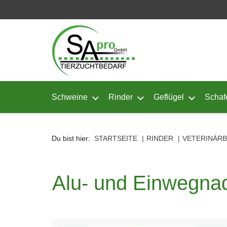
Seitenebreiche:
Zum
Zur
Zur
Inhalt
Hauptnavigation
Footernavigation
Schweine
Rinder
Geflügel
Schaf
Untermenü von Schweine öffnen
Untermenü von Rinder ö
Untermenü
Du bist hier:
STARTSEITE
RINDER
VETERINÄR
Alu- und Einwegna