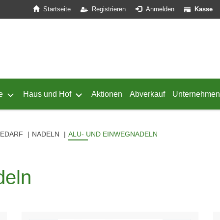
Startseite
Registrieren
Anmelden
Kasse
e
Haus und Hof
Aktionen
Abverkauf
Unternehmen
ffnen
 von Geflügel öffnen
Untermenü von Schafe öffnen
Untermenü von Haus und Hof öffnen
BEDARF
NADELN
ALU- UND EINWEGNADELN
deln