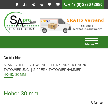
Seitenebreiche:
Zum
Zur
Zur
ist leer
ist leer
+ 43 (0) 2786 / 2680
Inhalt
Hauptnavigation
Footernavigation
Menü
Du bist hier:
STARTSEITE
SCHWEINE
TIERKENNZEICHNUNG
TÄTOWIERUNG
ZIFFERN TÄTOWIERHAMMER
HÖHE: 30 MM
Höhe: 30 mm
6 Artikel