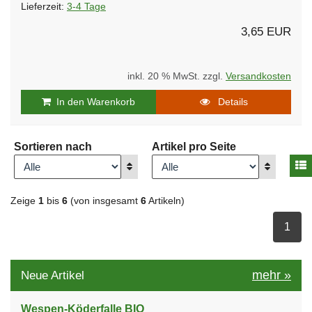
Lieferzeit:
3-4 Tage
3,65 EUR
inkl. 20 % MwSt. zzgl.
Versandkosten
In den Warenkorb
Details
Sortieren nach
Artikel pro Seite
A
Anzeigen
Anzeigen
Zeige
1
bis
6
(von insgesamt
6
Artikeln)
ausge
1
mehr
»
Neue Artikel
Wespen-Köderfalle BIO