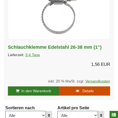
Schlauchklemme Edelstahl 26-38 mm (1")
Lieferzeit:
3-4 Tage
1,56 EUR
inkl. 20 % MwSt. zzgl.
Versandkosten
In den Warenkorb
Details
Sortieren nach
Artikel pro Seite
A
Anzeigen
Anzeigen