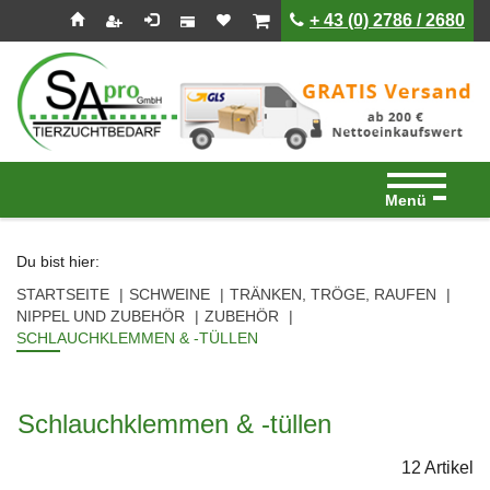
Seitenebreiche:
Zum
Zur
Zur
ist leer
ist leer
+ 43 (0) 2786 / 2680
Inhalt
Hauptnavigation
Footernavigation
Menü
Du bist hier:
STARTSEITE
SCHWEINE
TRÄNKEN, TRÖGE, RAUFEN
NIPPEL UND ZUBEHÖR
ZUBEHÖR
SCHLAUCHKLEMMEN & -TÜLLEN
Schlauchklemmen & -tüllen
12 Artikel