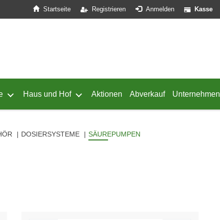
Startseite
Registrieren
Anmelden
Kasse
e
Haus und Hof
Aktionen
Abverkauf
Unternehmen
ffnen
 von Geflügel öffnen
Untermenü von Schafe öffnen
Untermenü von Haus und Hof öffnen
HÖR
DOSIERSYSTEME
SÄUREPUMPEN