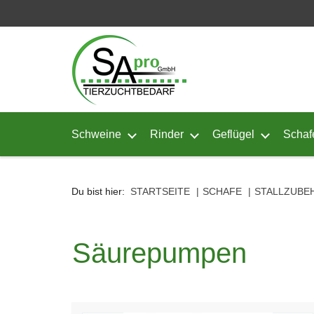
Seitenebreiche:
Zum
Zur
Zur
Inhalt
Hauptnavigation
Footernavigation
Schweine
Rinder
Geflügel
Schaf
Untermenü von Schweine öffnen
Untermenü von Rinder ö
Untermenü
Du bist hier:
STARTSEITE
SCHAFE
STALLZUBE
Säurepumpen