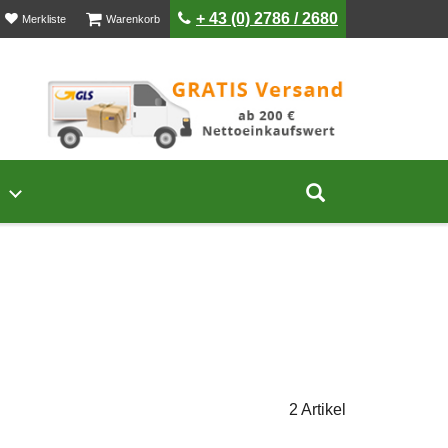
ist leer
ist leer
+ 43 (0) 2786 / 2680
Merkliste
Warenkorb
Untermenü von Unternehmen öffnen
Suche aufklap
2 Artikel