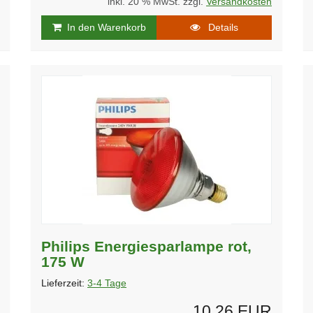
inkl. 20 % MwSt. zzgl.
Versandkosten
In den Warenkorb
Details
Philips Energiesparlampe rot,
175 W
Lieferzeit:
3-4 Tage
10,26 EUR