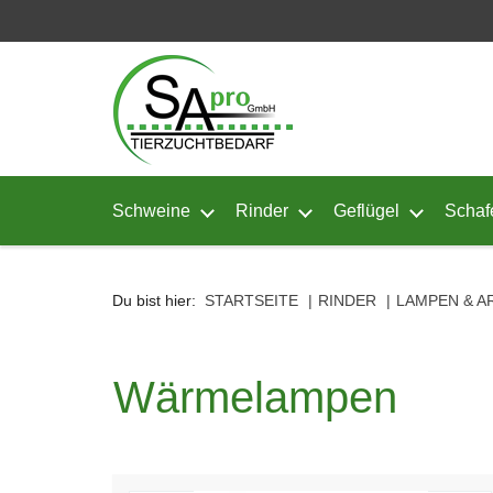
Seitenebreiche:
Zum
Zur
Zur
Inhalt
Hauptnavigation
Footernavigation
Schweine
Rinder
Geflügel
Schaf
Untermenü von Schweine öffnen
Untermenü von Rinder ö
Untermenü
Du bist hier:
STARTSEITE
RINDER
LAMPEN & 
Wärmelampen