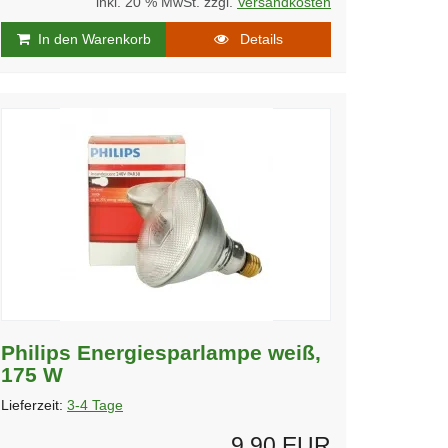
inkl. 20 % MwSt. zzgl.
Versandkosten
In den Warenkorb
Details
Philips Energiesparlampe weiß,
175 W
Lieferzeit:
3-4 Tage
9,90 EUR