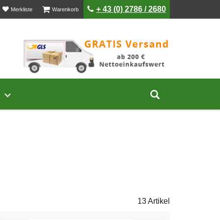
ist leer
ist leer
+ 43 (0) 2786 / 2680
Merkliste
Warenkorb
Untermenü von Unternehmen öffnen
Suche aufklap
13 Artikel