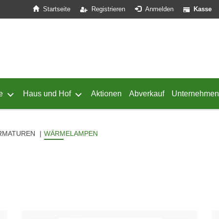
Startseite
Registrieren
Anmelden
Kasse
e
Haus und Hof
Aktionen
Abverkauf
Unternehmen
ffnen
 von Geflügel öffnen
Untermenü von Schafe öffnen
Untermenü von Haus und Hof öffnen
ARMATUREN
WÄRMELAMPEN