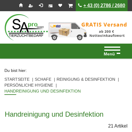
Seitenebreiche:
Zum
Zur
Zur
ist leer
ist leer
+ 43 (0) 2786 / 2680
Inhalt
Hauptnavigation
Footernavigation
Menü
Du bist hier:
STARTSEITE
SCHAFE
REINIGUNG & DESINFEKTION
PERSÖNLICHE HYGIENE
HANDREINIGUNG UND DESINFEKTION
Handreinigung und Desinfektion
21 Artikel