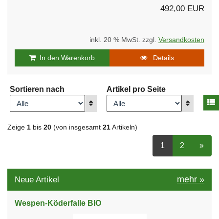
492,00 EUR
inkl. 20 % MwSt. zzgl.
Versandkosten
In den Warenkorb
Details
Sortieren nach
Artikel pro Seite
A
Anzeigen
Anzeigen
Zeige
1
bis
20
(von insgesamt
21
Artikeln)
ausgewählt Seit
Seite
auswähle
nächs
1
2
»
mehr
»
Neue Artikel
Wespen-Köderfalle BIO