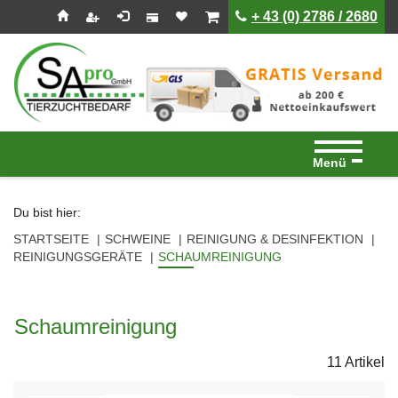
Seitenebreiche:
Zum
Zur
Zur
ist leer
ist leer
+ 43 (0) 2786 / 2680
Inhalt
Hauptnavigation
Footernavigation
Menü
Du bist hier:
STARTSEITE
SCHWEINE
REINIGUNG & DESINFEKTION
REINIGUNGSGERÄTE
SCHAUMREINIGUNG
Schaumreinigung
11 Artikel