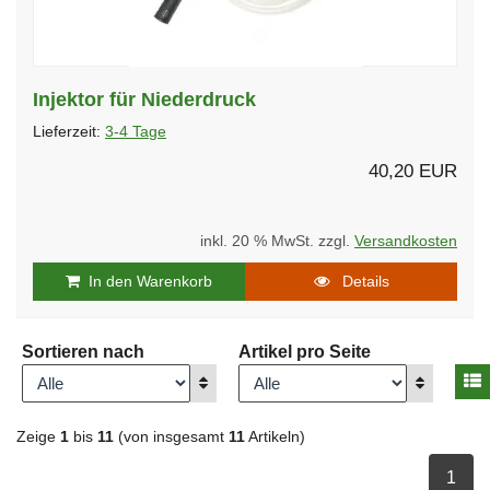
Injektor für Niederdruck
Lieferzeit:
3-4 Tage
40,20 EUR
inkl. 20 % MwSt. zzgl.
Versandkosten
In den Warenkorb
Details
Sortieren nach
Artikel pro Seite
A
Anzeigen
Anzeigen
Zeige
1
bis
11
(von insgesamt
11
Artikeln)
ausge
1