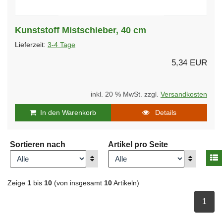
Kunststoff Mistschieber, 40 cm
Lieferzeit:
3-4 Tage
5,34 EUR
inkl. 20 % MwSt. zzgl.
Versandkosten
In den Warenkorb
Details
Sortieren nach
Artikel pro Seite
A
Anzeigen
Anzeigen
Zeige
1
bis
10
(von insgesamt
10
Artikeln)
ausge
1