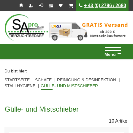
Seitenebreiche:
Zum
Zur
Zur
ist leer
ist leer
+ 43 (0) 2786 / 2680
Inhalt
Hauptnavigation
Footernavigation
Menü
Du bist hier:
STARTSEITE
SCHAFE
REINIGUNG & DESINFEKTION
STALLHYGIENE
GÜLLE- UND MISTSCHIEBER
Gülle- und Mistschieber
10 Artikel