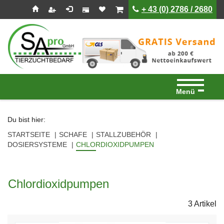
Seitenebreiche:
Zum
Zur
Zur
ist leer
ist leer
+ 43 (0) 2786 / 2680
Inhalt
Hauptnavigation
Footernavigation
Menü
Du bist hier:
STARTSEITE
SCHAFE
STALLZUBEHÖR
DOSIERSYSTEME
CHLORDIOXIDPUMPEN
Chlordioxidpumpen
3 Artikel