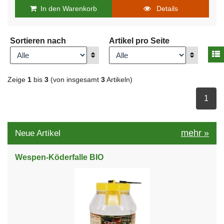
In den Warenkorb
Details
Sortieren nach
Artikel pro Seite
A
Anzeigen
Anzeigen
Zeige
1
bis
3
(von insgesamt
3
Artikeln)
ausge
1
mehr
»
Neue Artikel
Wespen-Köderfalle BIO