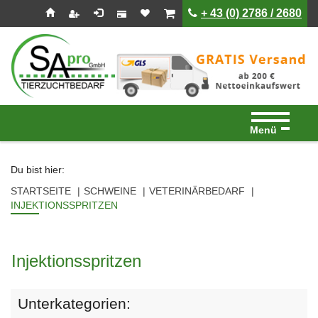
Seitenebreiche:
Zum
Zur
Zur
ist leer
ist leer
+ 43 (0) 2786 / 2680
Inhalt
Hauptnavigation
Footernavigation
Menü
Du bist hier:
STARTSEITE
SCHWEINE
VETERINÄRBEDARF
INJEKTIONSSPRITZEN
Injektionsspritzen
Unterkategorien: