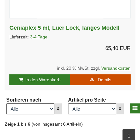
Geniaplex 5 ml, Luer Lock, langes Modell
Lieferzeit:
3-4 Tage
65,40 EUR
inkl. 20 % MwSt. zzgl.
Versandkosten
In den Warenkorb
Details
Sortieren nach
Artikel pro Seite
A
Anzeigen
Anzeigen
Zeige
1
bis
6
(von insgesamt
6
Artikeln)
ausge
1