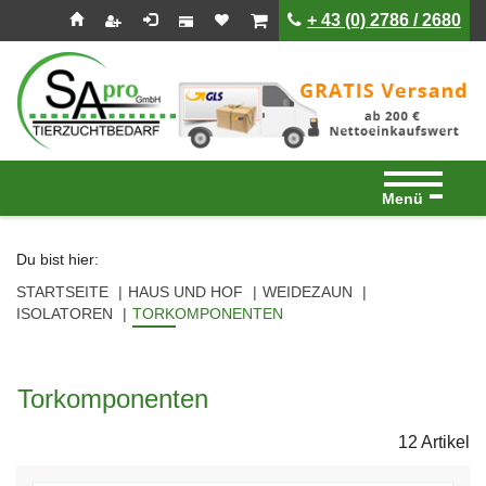
Seitenebreiche:
Zum
Zur
Zur
ist leer
ist leer
+ 43 (0) 2786 / 2680
Inhalt
Hauptnavigation
Footernavigation
Menü
Du bist hier:
STARTSEITE
HAUS UND HOF
WEIDEZAUN
ISOLATOREN
TORKOMPONENTEN
Torkomponenten
12 Artikel