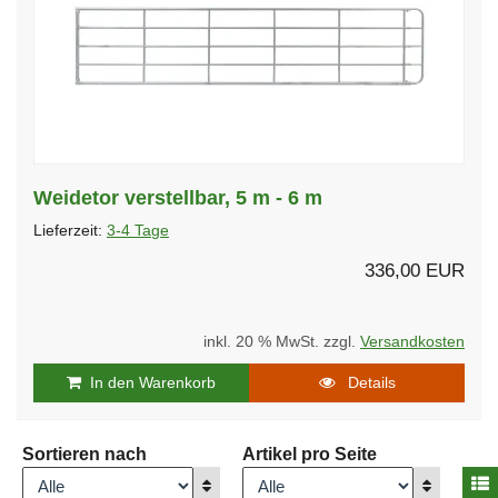
Weidetor verstellbar, 5 m - 6 m
Lieferzeit:
3-4 Tage
336,00 EUR
inkl. 20 % MwSt. zzgl.
Versandkosten
In den Warenkorb
Details
Sortieren nach
Artikel pro Seite
A
Anzeigen
Anzeigen