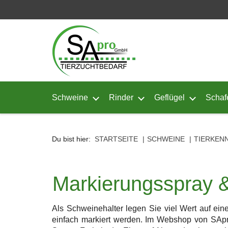
Seitenebreiche:
Zum
Zur
Zur
Inhalt
Hauptnavigation
Footernavigation
Schweine
Rinder
Geflügel
Schaf
Untermenü von Schweine öffnen
Untermenü von Rinder ö
Untermenü
Du bist hier:
STARTSEITE
SCHWEINE
TIERKEN
Markierungsspray & 
Als Schweinehalter legen Sie viel Wert auf eine
einfach markiert werden. Im Webshop von SApro 