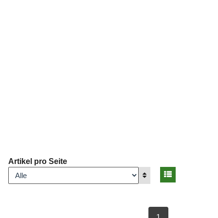
Artikel pro Seite
Ansicht umsch
nzeigen
Anzeigen
ausgewählt Seite
1