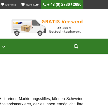
ist leer
ist leer
+ 43 (0) 2786 / 2680
Merkliste
Warenkorb
Untermenü von Unternehmen öffnen
Suche aufklap
 Hilfe eines Markierungsstiftes, können Schweine
bstandsmarkierer, der es Ihnen ermöglicht, Ihre