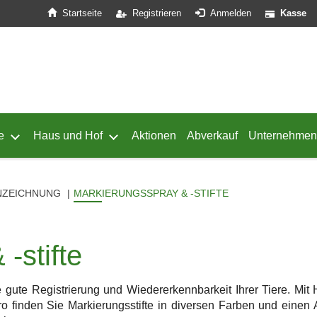
Startseite
Registrieren
Anmelden
Kasse
e
Haus und Hof
Aktionen
Abverkauf
Unternehmen
ffnen
 von Geflügel öffnen
Untermenü von Schafe öffnen
Untermenü von Haus und Hof öffnen
NZEICHNUNG
MARKIERUNGSSPRAY & -STIFTE
-stifte
 gute Registrierung und Wiedererkennbarkeit Ihrer Tiere. Mit
finden Sie Markierungsstifte in diversen Farben und einen A