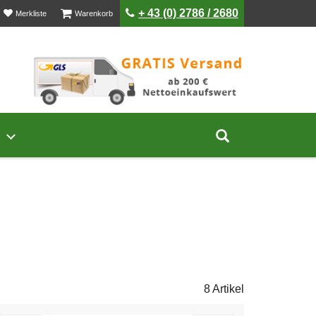
ist leer
ist leer
+ 43 (0) 2786 / 2680
Merkliste
Warenkorb
Untermenü von Unternehmen öffnen
Suche aufklap
8 Artikel