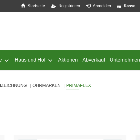
Startseite
Registrieren
Anmelden
Kasse
e
Haus und Hof
Aktionen
Abverkauf
Unternehmen
ffnen
 von Geflügel öffnen
Untermenü von Schafe öffnen
Untermenü von Haus und Hof öffnen
NZEICHNUNG
OHRMARKEN
PRIMAFLEX