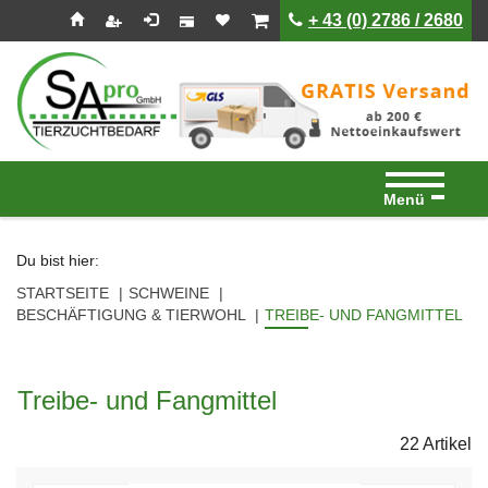
Seitenebreiche:
Zum
Zur
Zur
ist leer
ist leer
+ 43 (0) 2786 / 2680
Inhalt
Hauptnavigation
Footernavigation
Menü
Du bist hier:
STARTSEITE
SCHWEINE
BESCHÄFTIGUNG & TIERWOHL
TREIBE- UND FANGMITTEL
Treibe- und Fangmittel
22 Artikel