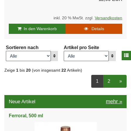
inkl. 20 % MwSt. zzgl.
Versandkosten
In den Warenkorb
Details
Sortieren nach
Artikel pro Seite
A
Anzeigen
Anzeigen
Zeige
1
bis
20
(von insgesamt
22
Artikeln)
ausgewählt Seit
Seite
auswähle
nächs
1
2
»
mehr
»
Neue Artikel
Ferroral, 500 ml