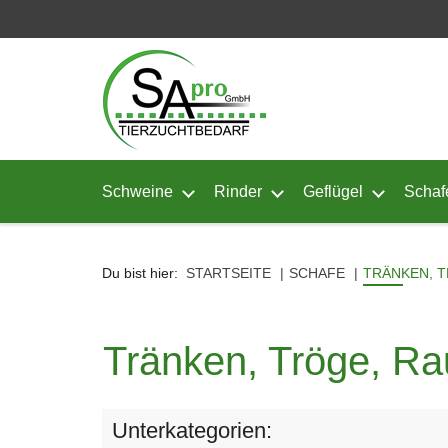
Seitenebreiche:
Zum
Zur
Zur
Inhalt
Hauptnavigation
Footernavigation
Schweine
Rinder
Geflügel
Schaf
Untermenü von Schweine öffnen
Untermenü von Rinder ö
Untermenü
Du bist hier:
STARTSEITE
SCHAFE
TRÄNKEN, 
Tränken, Tröge, Ra
Unterkategorien: