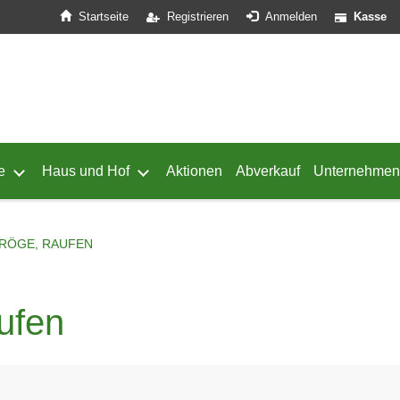
Startseite
Registrieren
Anmelden
Kasse
e
Haus und Hof
Aktionen
Abverkauf
Unternehmen
ffnen
 von Geflügel öffnen
Untermenü von Schafe öffnen
Untermenü von Haus und Hof öffnen
TRÖGE, RAUFEN
ufen