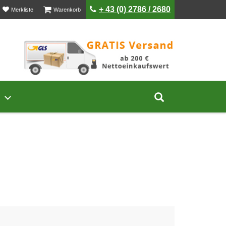
ist leer
ist leer
+ 43 (0) 2786 / 2680
Merkliste
Warenkorb
Untermenü von Unternehmen öffnen
Suche aufklap