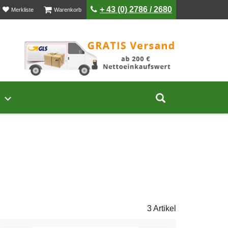
ist leer
ist leer
+ 43 (0) 2786 / 2680
Merkliste
Warenkorb
Untermenü von Unternehmen öffnen
Suche aufklap
3 Artikel