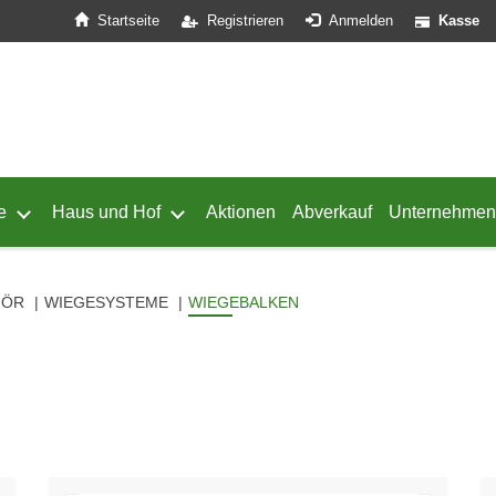
Startseite
Registrieren
Anmelden
Kasse
e
Haus und Hof
Aktionen
Abverkauf
Unternehmen
ffnen
 von Geflügel öffnen
Untermenü von Schafe öffnen
Untermenü von Haus und Hof öffnen
HÖR
WIEGESYSTEME
WIEGEBALKEN