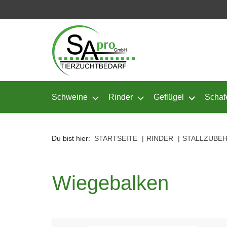
Seitenebreiche:
Zum
Zur
Zur
Inhalt
Hauptnavigation
Footernavigation
Schweine
Rinder
Geflügel
Schaf
Untermenü von Schweine öffnen
Untermenü von Rinder ö
Untermenü
Du bist hier:
STARTSEITE
RINDER
STALLZUBE
Wiegebalken