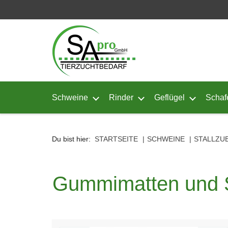
Seitenebreiche:
Zum
Zur
Zur
Inhalt
Hauptnavigation
Footernavigation
Schweine
Rinder
Geflügel
Schaf
Untermenü von Schweine öffnen
Untermenü von Rinder ö
Untermenü
Du bist hier:
STARTSEITE
SCHWEINE
STALLZU
Gummimatten und 