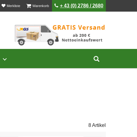
ist leer
ist leer
+ 43 (0) 2786 / 2680
Merkliste
Warenkorb
Untermenü von Unternehmen öffnen
Suche aufklap
8 Artikel