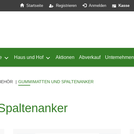
Startseite
Registrieren
Anmelden
Kasse
e
Haus und Hof
Aktionen
Abverkauf
Unternehmen
ffnen
 von Geflügel öffnen
Untermenü von Schafe öffnen
Untermenü von Haus und Hof öffnen
BEHÖR
GUMMIMATTEN UND SPALTENANKER
Spaltenanker