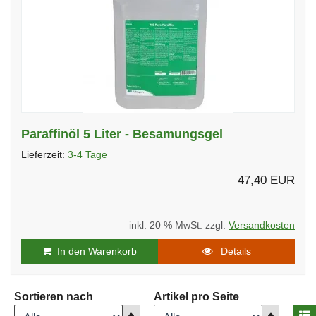
Paraffinöl 5 Liter - Besamungsgel
Lieferzeit:
3-4 Tage
47,40 EUR
inkl. 20 % MwSt. zzgl.
Versandkosten
In den Warenkorb
Details
Sortieren nach
Artikel pro Seite
A
Anzeigen
Anzeigen