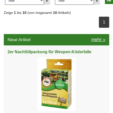
Zeige
1
bis
10
(von insgesamt
10
Artikeln)
ausge
1
mehr
»
Neue Artikel
2er Nachfüllpackung für Wespen-Köderfalle