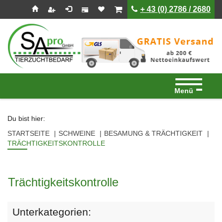
Seitenebreiche:
Zum
Zur
Zur
ist leer
ist leer
+ 43 (0) 2786 / 2680
Inhalt
Hauptnavigation
Footernavigation
Menü
Du bist hier:
STARTSEITE
SCHWEINE
BESAMUNG & TRÄCHTIGKEIT
TRÄCHTIGKEITSKONTROLLE
Trächtigkeitskontrolle
Unterkategorien: