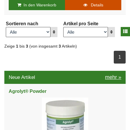
In den Warenkorb
Details
Sortieren nach
Artikel pro Seite
A
Anzeigen
Anzeigen
Zeige
1
bis
3
(von insgesamt
3
Artikeln)
ausge
1
mehr
»
Neue Artikel
Agrolyt® Powder