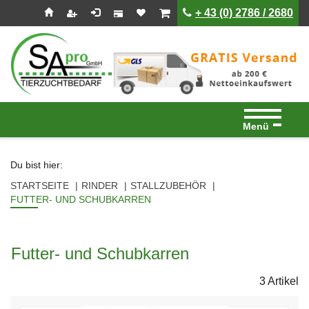
Seitenebreiche:
Zum
Zur
Zur
ist leer
ist leer
+ 43 (0) 2786 / 2680
Inhalt
Hauptnavigation
Footernavigation
Menü
Du bist hier:
STARTSEITE
RINDER
STALLZUBEHÖR
FUTTER- UND SCHUBKARREN
Futter- und Schubkarren
3 Artikel