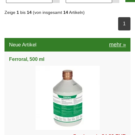
Zeige
1
bis
14
(von insgesamt
14
Artikeln)
ausge
1
mehr
»
Neue Artikel
Ferroral, 500 ml