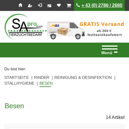
Seitenebreiche:
Zum
Zur
Zur
ist leer
ist leer
+ 43 (0) 2786 / 2680
Inhalt
Hauptnavigation
Footernavigation
Menü
Du bist hier:
STARTSEITE
RINDER
REINIGUNG & DESINFEKTION
STALLHYGIENE
BESEN
Besen
14 Artikel