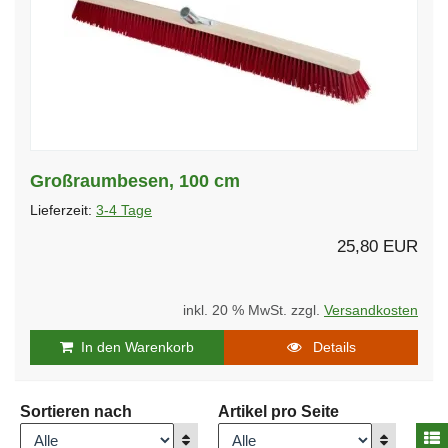
Großraumbesen, 100 cm
Lieferzeit:
3-4 Tage
25,80 EUR
inkl. 20 % MwSt. zzgl.
Versandkosten
In den Warenkorb
Details
Sortieren nach
Artikel pro Seite
A
Anzeigen
Anzeigen