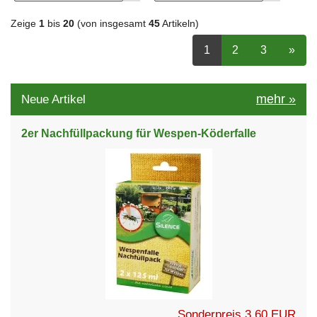
Zeige
1
bis
20
(von insgesamt
45
Artikeln)
ausgewählt Seite
Seite
auswählen
Seite
auswähle
nächs
1
2
3
»
mehr
»
Neue Artikel
2er Nachfüllpackung für Wespen-Köderfalle
Sonderpreis
3,60 EUR