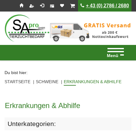
Seitenebreiche:
Zum
Zur
Zur
ist leer
ist leer
+ 43 (0) 2786 / 2680
Inhalt
Hauptnavigation
Footernavigation
Menü
Du bist hier:
STARTSEITE
SCHWEINE
ERKRANKUNGEN & ABHILFE
Erkrankungen & Abhilfe
Unterkategorien: