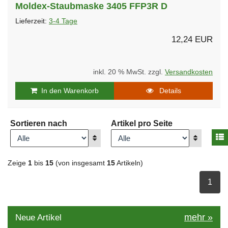
Moldex-Staubmaske 3405 FFP3R D
Lieferzeit:
3-4 Tage
12,24 EUR
inkl. 20 % MwSt. zzgl.
Versandkosten
In den Warenkorb
Details
Sortieren nach
Artikel pro Seite
A
Anzeigen
Anzeigen
Zeige
1
bis
15
(von insgesamt
15
Artikeln)
ausge
1
mehr
»
Neue Artikel