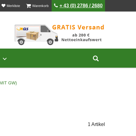
ist leer
ist leer
+ 43 (0) 2786 / 2680
Merkliste
Warenkorb
Untermenü von Unternehmen öffnen
Suche aufklap
MIT GW)
1 Artikel