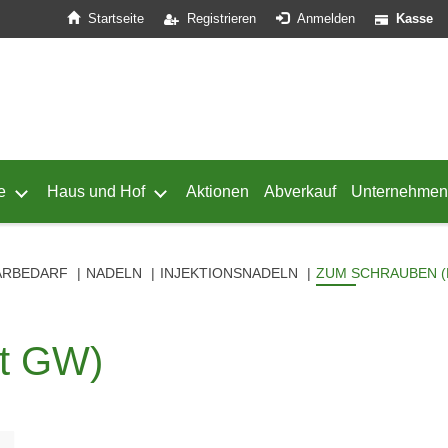
Startseite
Registrieren
Anmelden
Kasse
e
Haus und Hof
Aktionen
Abverkauf
Unternehmen
ffnen
 von Geflügel öffnen
Untermenü von Schafe öffnen
Untermenü von Haus und Hof öffnen
ÄRBEDARF
NADELN
INJEKTIONSNADELN
ZUM SCHRAUBEN (
it GW)