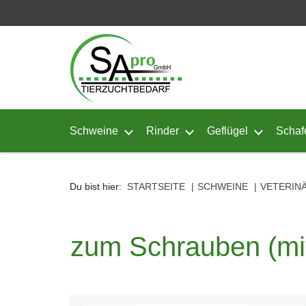
Seitenebreiche:
Zum
Zur
Zur
Inhalt
Hauptnavigation
Footernavigation
Schweine
Rinder
Geflügel
Schaf
Untermenü von Schweine öffnen
Untermenü von Rinder ö
Untermenü
Du bist hier:
STARTSEITE
SCHWEINE
VETERIN
zum Schrauben (m