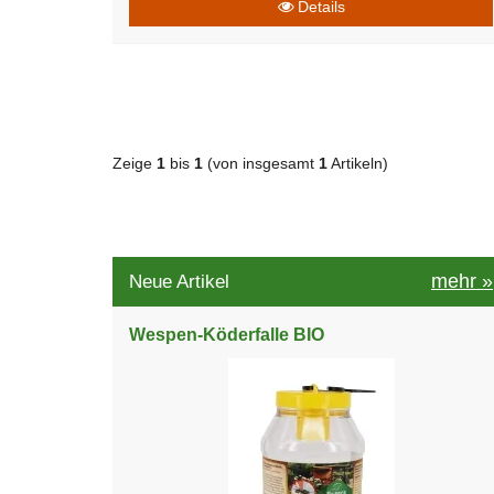
Details
Zeige
1
bis
1
(von insgesamt
1
Artikeln)
mehr
»
Neue Artikel
Wespen-Köderfalle BIO