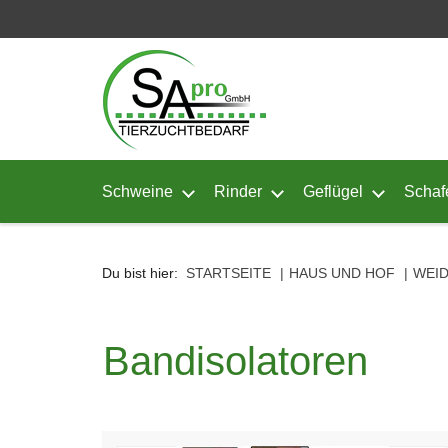
Seitenebreiche:
Zum
Zur
Zur
Inhalt
Hauptnavigation
Footernavigation
Schweine
Rinder
Geflügel
Schaf
Untermenü von Schweine öffnen
Untermenü von Rinder ö
Untermenü
Du bist hier:
STARTSEITE
HAUS UND HOF
WEI
Bandisolatoren