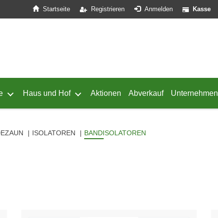
Startseite
Registrieren
Anmelden
Kasse
e
Haus und Hof
Aktionen
Abverkauf
Unternehmen
ffnen
 von Geflügel öffnen
Untermenü von Schafe öffnen
Untermenü von Haus und Hof öffnen
DEZAUN
ISOLATOREN
BANDISOLATOREN