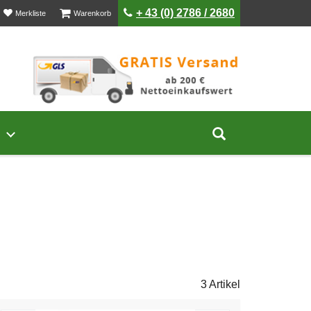
ist leer
ist leer
+ 43 (0) 2786 / 2680
Merkliste
Warenkorb
Untermenü von Unternehmen öffnen
Suche aufklap
3 Artikel