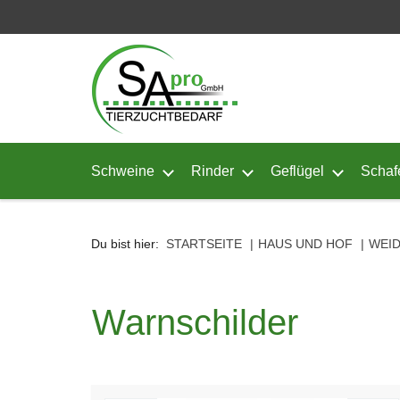
Seitenebreiche:
Zum
Zur
Zur
Inhalt
Hauptnavigation
Footernavigation
Schweine
Rinder
Geflügel
Schaf
Untermenü von Schweine öffnen
Untermenü von Rinder ö
Untermenü
Du bist hier:
STARTSEITE
HAUS UND HOF
WEI
Warnschilder