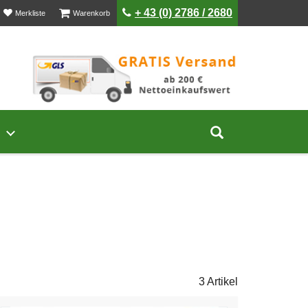
ist leer
ist leer
+ 43 (0) 2786 / 2680
Merkliste
Warenkorb
Untermenü von Unternehmen öffnen
Suche aufklap
3 Artikel