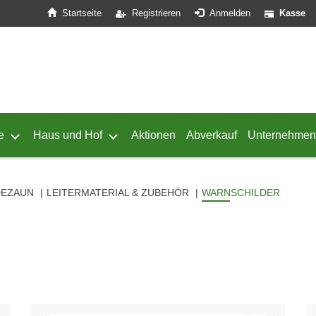
Startseite
Registrieren
Anmelden
Kasse
e
Haus und Hof
Aktionen
Abverkauf
Unternehmen
ffnen
 von Geflügel öffnen
Untermenü von Schafe öffnen
Untermenü von Haus und Hof öffnen
DEZAUN
LEITERMATERIAL & ZUBEHÖR
WARNSCHILDER