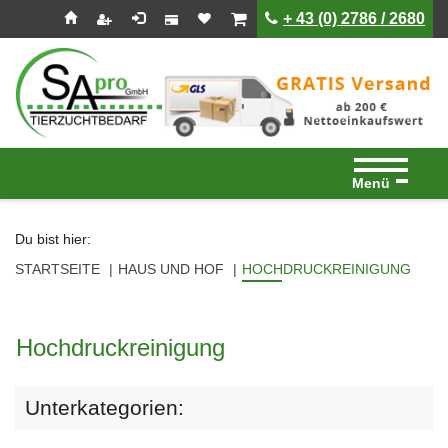
Seitenebreiche:
Zum
Zur
Zur
ist leer
ist leer
+ 43 (0) 2786 / 2680
Inhalt
Hauptnavigation
Footernavigation
Menü
Du bist hier:
STARTSEITE
HAUS UND HOF
HOCHDRUCKREINIGUNG
Hochdruckreinigung
Unterkategorien: