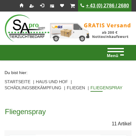
Seitenebreiche:
Zum
Zur
Zur
ist leer
ist leer
+ 43 (0) 2786 / 2680
Inhalt
Hauptnavigation
Footernavigation
Menü
Du bist hier:
STARTSEITE
HAUS UND HOF
SCHÄDLINGSBEKÄMPFUNG
FLIEGEN
FLIEGENSPRAY
Fliegenspray
11 Artikel