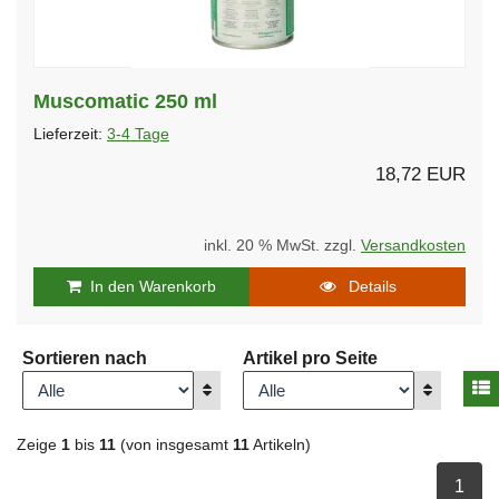
Muscomatic 250 ml
Lieferzeit:
3-4 Tage
18,72 EUR
inkl. 20 % MwSt. zzgl.
Versandkosten
In den Warenkorb
Details
Sortieren nach
Artikel pro Seite
A
Anzeigen
Anzeigen
Zeige
1
bis
11
(von insgesamt
11
Artikeln)
ausge
1