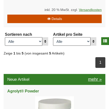
inkl. 20 % MwSt. zzgl.
Versandkosten
Details
Sortieren nach
Artikel pro Seite
A
Anzeigen
Anzeigen
Zeige
1
bis
5
(von insgesamt
5
Artikeln)
ausge
1
mehr
»
Neue Artikel
Agrolyt® Powder