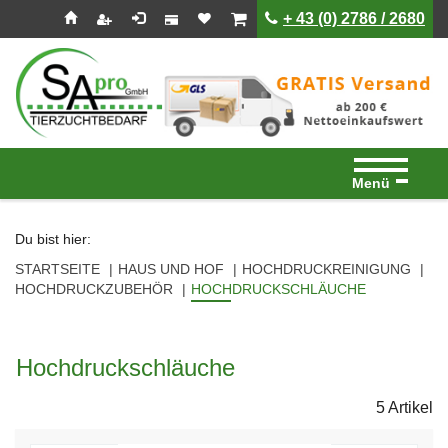
Seitenebreiche:
Zum
Zur
Zur
ist leer
ist leer
+ 43 (0) 2786 / 2680
Inhalt
Hauptnavigation
Footernavigation
Menü
Du bist hier:
STARTSEITE
HAUS UND HOF
HOCHDRUCKREINIGUNG
HOCHDRUCKZUBEHÖR
HOCHDRUCKSCHLÄUCHE
Hochdruckschläuche
5 Artikel