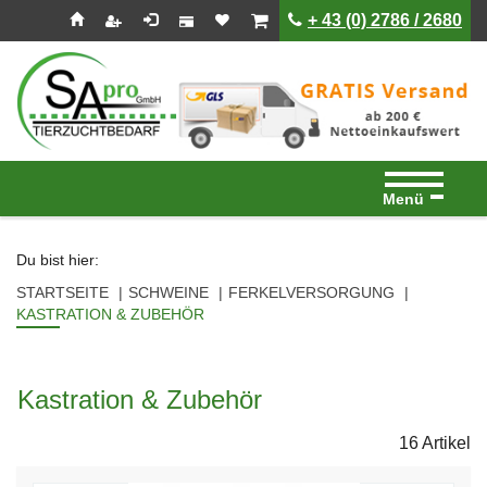
Seitenebreiche:
Zum
Zur
Zur
ist leer
ist leer
+ 43 (0) 2786 / 2680
Inhalt
Hauptnavigation
Footernavigation
Menü
Du bist hier:
STARTSEITE
SCHWEINE
FERKELVERSORGUNG
KASTRATION & ZUBEHÖR
Kastration & Zubehör
16 Artikel