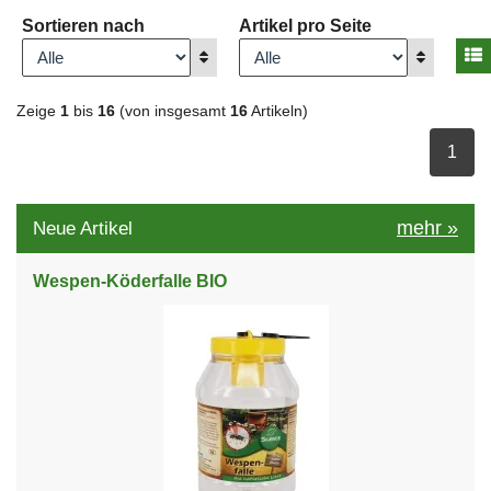
Sortieren nach
Artikel pro Seite
A
Anzeigen
Anzeigen
Zeige
1
bis
16
(von insgesamt
16
Artikeln)
ausge
1
mehr
»
Neue Artikel
Wespen-Köderfalle BIO