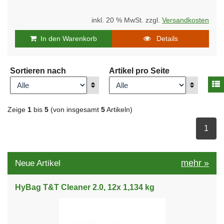
inkl. 20 % MwSt. zzgl.
Versandkosten
In den Warenkorb
Details
Sortieren nach
Artikel pro Seite
A
Anzeigen
Anzeigen
Zeige
1
bis
5
(von insgesamt
5
Artikeln)
ausge
1
mehr
»
Neue Artikel
HyBag T&T Cleaner 2.0, 12x 1,134 kg