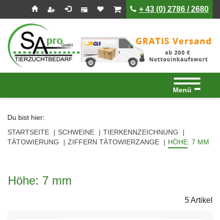
Seitenebreiche:
Zum
Zur
Zur
ist leer
ist leer
+ 43 (0) 2786 / 2680
Inhalt
Hauptnavigation
Footernavigation
Menü
Du bist hier:
STARTSEITE
SCHWEINE
TIERKENNZEICHNUNG
TÄTOWIERUNG
ZIFFERN TÄTOWIERZANGE
HÖHE: 7 MM
Höhe: 7 mm
5 Artikel