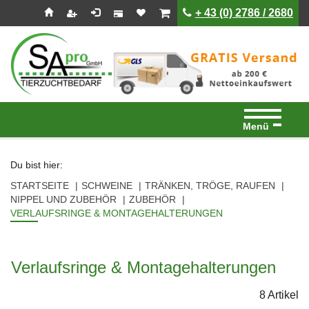
Seitenebreiche:
Zum
Zur
Zur
ist leer
ist leer
+ 43 (0) 2786 / 2680
Inhalt
Hauptnavigation
Footernavigation
Menü
Du bist hier:
STARTSEITE
SCHWEINE
TRÄNKEN, TRÖGE, RAUFEN
NIPPEL UND ZUBEHÖR
ZUBEHÖR
VERLAUFSRINGE & MONTAGEHALTERUNGEN
Verlaufsringe & Montagehalterungen
8 Artikel