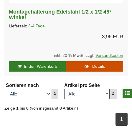
Montagehalterung Edelstahl 1/2 x 1/2 45°
Winkel
Lieferzeit:
3-4 Tage
3,96 EUR
inkl. 20 % MwSt. zzgl.
Versandkosten
In den Warenkorb
Details
Sortieren nach
Artikel pro Seite
A
Anzeigen
Anzeigen
Zeige
1
bis
8
(von insgesamt
8
Artikeln)
ausge
1