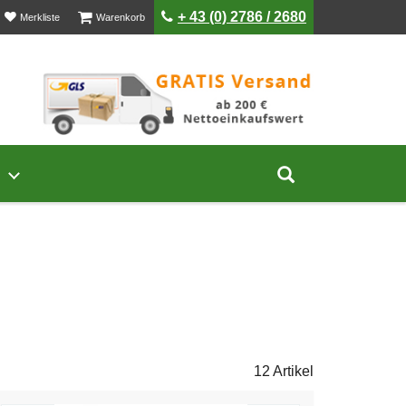
ist leer
ist leer
+ 43 (0) 2786 / 2680
Merkliste
Warenkorb
Untermenü von Unternehmen öffnen
Suche aufklap
12 Artikel