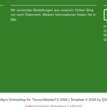
Wir versenden Bestellungen aus unserem Online-Shop
nur nach Österreich. Weitere Informationen finden Sie in
hier
.
In
Za
Re
Si
SApro Onlineshop für Tierzuchtbedarf © 2026 | Template © 2026 by Q2
mod
ified eCommerce Shopsoftware © 2009-2026