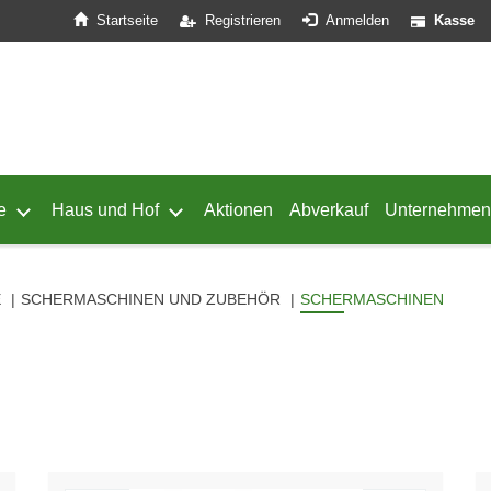
Startseite
Registrieren
Anmelden
Kasse
e
Haus und Hof
Aktionen
Abverkauf
Unternehmen
ffnen
 von Geflügel öffnen
Untermenü von Schafe öffnen
Untermenü von Haus und Hof öffnen
E
SCHERMASCHINEN UND ZUBEHÖR
SCHERMASCHINEN