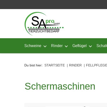
Seitenebreiche:
Zum
Zur
Zur
Inhalt
Hauptnavigation
Footernavigation
Schweine
Rinder
Geflügel
Schaf
Untermenü von Schweine öffnen
Untermenü von Rinder ö
Untermenü
Du bist hier:
STARTSEITE
RINDER
FELLPFLEG
Schermaschinen