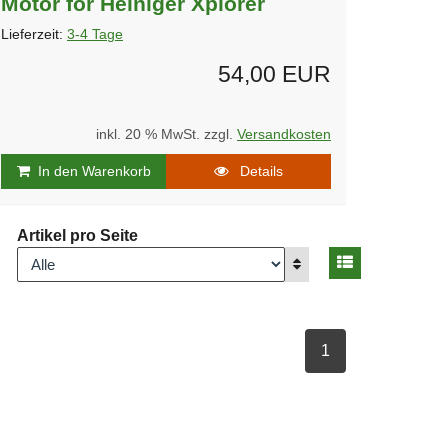
Motor for Heiniger Xplorer
Lieferzeit:
3-4 Tage
54,00 EUR
inkl. 20 % MwSt. zzgl.
Versandkosten
In den Warenkorb
Details
Artikel pro Seite
Ansicht umsch
nzeigen
Anzeigen
ausgewählt Seite
1