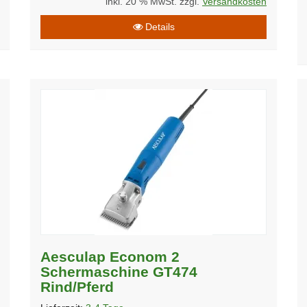
inkl. 20 % MwSt. zzgl.
Versandkosten
Details
Aesculap Econom 2
Schermaschine GT474
Rind/Pferd