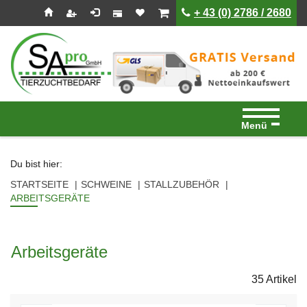
Seitenebreiche:
Zum
Zur
Zur
ist leer
ist leer
+ 43 (0) 2786 / 2680
Inhalt
Hauptnavigation
Footernavigation
Menü
Du bist hier:
STARTSEITE
SCHWEINE
STALLZUBEHÖR
ARBEITSGERÄTE
Arbeitsgeräte
35 Artikel