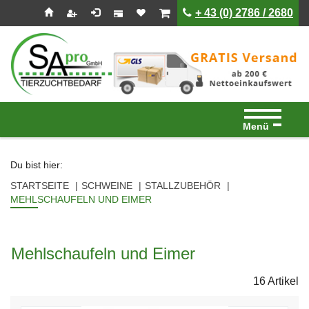
Seitenebreiche:
Zum
Zur
Zur
ist leer
ist leer
+ 43 (0) 2786 / 2680
Inhalt
Hauptnavigation
Footernavigation
Menü
Du bist hier:
STARTSEITE
SCHWEINE
STALLZUBEHÖR
MEHLSCHAUFELN UND EIMER
Mehlschaufeln und Eimer
16 Artikel