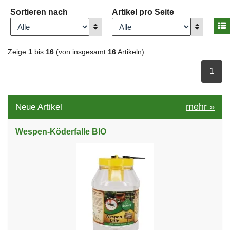
Sortieren nach
Artikel pro Seite
A
Anzeigen
Anzeigen
Zeige
1
bis
16
(von insgesamt
16
Artikeln)
ausge
1
mehr
»
Neue Artikel
Wespen-Köderfalle BIO