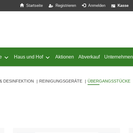
Startseite
Registrieren
Anmelden
Kasse
e
Haus und Hof
Aktionen
Abverkauf
Unternehmen
ffnen
 von Geflügel öffnen
Untermenü von Schafe öffnen
Untermenü von Haus und Hof öffnen
& DESINFEKTION
REINIGUNGSGERÄTE
ÜBERGANGSSTÜCKE