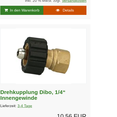
inkl. 20 % MwSt. zzgl.
Versandkosten
In den Warenkorb
Details
Drehkupplung Dibo, 1/4“
Innengewinde
Lieferzeit:
3-4 Tage
10,56 EUR