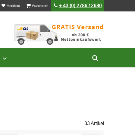
ist leer
ist leer
+ 43 (0) 2786 / 2680
Merkliste
Warenkorb
Untermenü von Unternehmen öffnen
Suche aufklap
33 Artikel