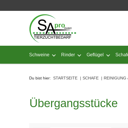
Seitenebreiche:
Zum
Zur
Zur
Inhalt
Hauptnavigation
Footernavigation
Schweine
Rinder
Geflügel
Schaf
Untermenü von Schweine öffnen
Untermenü von Rinder ö
Untermenü
Du bist hier:
STARTSEITE
SCHAFE
REINIGUNG 
Übergangsstücke