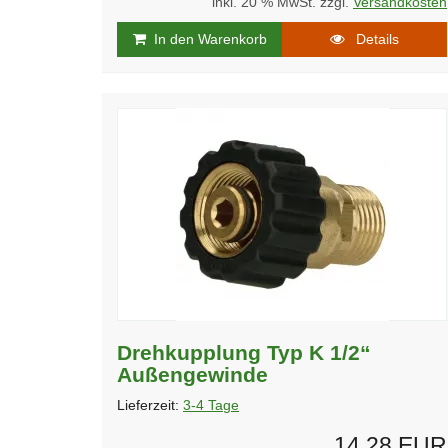
inkl. 20 % MwSt. zzgl.
Versandkosten
In den Warenkorb
Details
Drehkupplung Typ K 1/2“
Außengewinde
Lieferzeit:
3-4 Tage
14,28 EUR