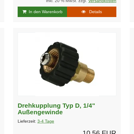
inkl. 20 % MwSt. zzgl.
Versandkosten
In den Warenkorb
Details
Drehkupplung Typ D, 1/4"
Außengewinde
Lieferzeit:
3-4 Tage
10,56 EUR