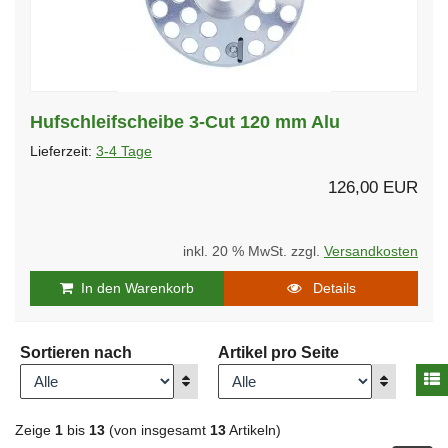
Hufschleifscheibe 3-Cut 120 mm Alu
Lieferzeit:
3-4 Tage
126,00 EUR
inkl. 20 % MwSt. zzgl.
Versandkosten
In den Warenkorb
Details
Sortieren nach
Artikel pro Seite
A
Anzeigen
Anzeigen
Zeige
1
bis
13
(von insgesamt
13
Artikeln)