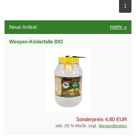
ausge
1
mehr
»
Neue Artikel
Wespen-Köderfalle BIO
Sonderpreis
4,80 EUR
inkl. 20 % MwSt. zzgl.
Versandkosten