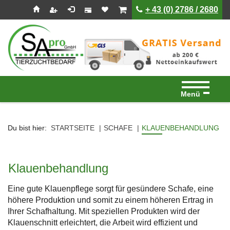
Seitenebreiche:
Zum
Zur
Zur
ist leer
ist leer
+ 43 (0) 2786 / 2680
Inhalt
Hauptnavigation
Footernavigation
Menü
Du bist hier:
STARTSEITE
SCHAFE
KLAUENBEHANDLUNG
Klauenbehandlung
Eine gute Klauenpflege sorgt für gesündere Schafe, eine
höhere Produktion und somit zu einem höheren Ertrag in
Ihrer Schafhaltung. Mit speziellen Produkten wird der
Klauenschnitt erleichtert, die Arbeit wird effizient und