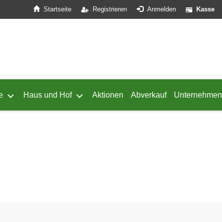
Startseite
Registrieren
Anmelden
Kasse
e
Haus und Hof
Aktionen
Abverkauf
Unternehmen
ffnen
 von Geflügel öffnen
Untermenü von Schafe öffnen
Untermenü von Haus und Hof öffnen