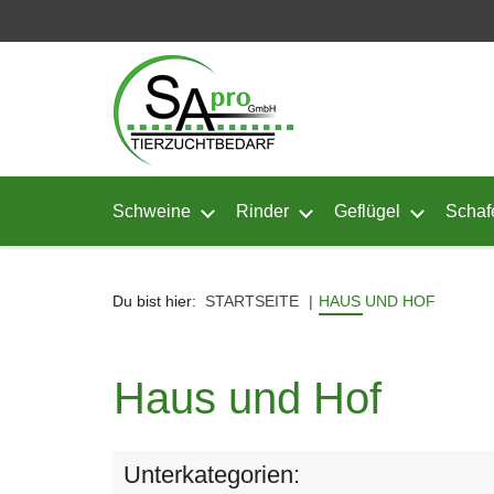
Seitenebreiche:
Zum
Zur
Zur
Inhalt
Hauptnavigation
Footernavigation
Schweine
Rinder
Geflügel
Schaf
Untermenü von Schweine öffnen
Untermenü von Rinder ö
Untermenü
Du bist hier:
STARTSEITE
HAUS UND HOF
Haus und Hof
Unterkategorien: