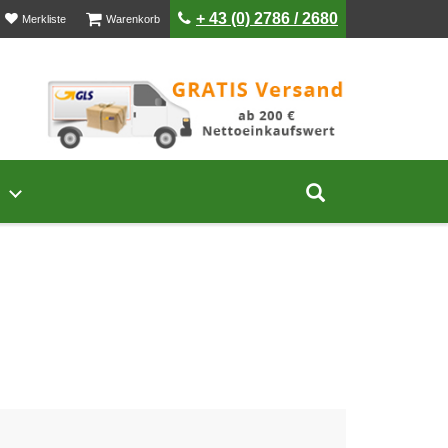
ist leer
ist leer
+ 43 (0) 2786 / 2680
Merkliste
Warenkorb
Untermenü von Unternehmen öffnen
Suche aufklap