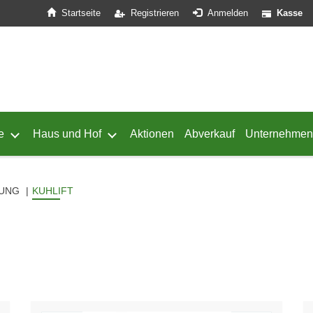
Startseite
Registrieren
Anmelden
Kasse
e
Haus und Hof
Aktionen
Abverkauf
Unternehmen
ffnen
 von Geflügel öffnen
Untermenü von Schafe öffnen
Untermenü von Haus und Hof öffnen
GUNG
KUHLIFT