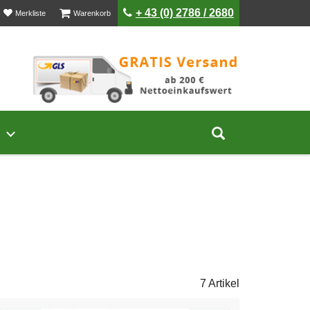
ist leer
ist leer
+ 43 (0) 2786 / 2680
Merkliste
Warenkorb
Untermenü von Unternehmen öffnen
Suche aufklap
7 Artikel