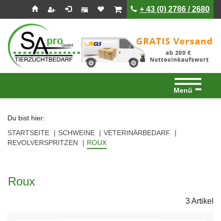
Seitenebreiche:
Zum
Zur
Zur
ist leer
ist leer
+ 43 (0) 2786 / 2680
Inhalt
Hauptnavigation
Footernavigation
Menü
Du bist hier:
STARTSEITE
SCHWEINE
VETERINÄRBEDARF
REVOLVERSPRITZEN
ROUX
Roux
3 Artikel