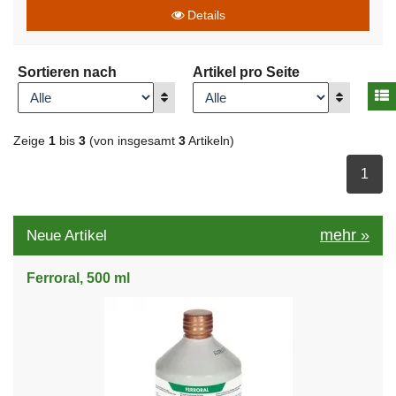
Details
Sortieren nach
Artikel pro Seite
A
Anzeigen
Anzeigen
Zeige
1
bis
3
(von insgesamt
3
Artikeln)
ausge
1
mehr
»
Neue Artikel
Ferroral, 500 ml