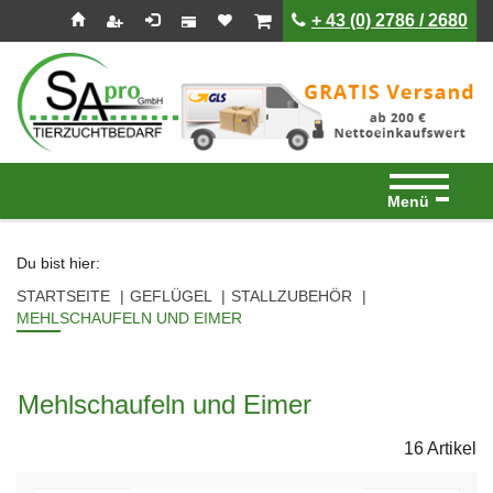
Seitenebreiche:
Zum
Zur
Zur
ist leer
ist leer
+ 43 (0) 2786 / 2680
Inhalt
Hauptnavigation
Footernavigation
Menü
Du bist hier:
STARTSEITE
GEFLÜGEL
STALLZUBEHÖR
MEHLSCHAUFELN UND EIMER
Mehlschaufeln und Eimer
16 Artikel