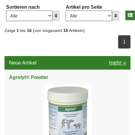
Sortieren nach
Artikel pro Seite
A
Anzeigen
Anzeigen
Zeige
1
bis
16
(von insgesamt
16
Artikeln)
ausge
1
mehr
»
Neue Artikel
Agrolyt® Powder