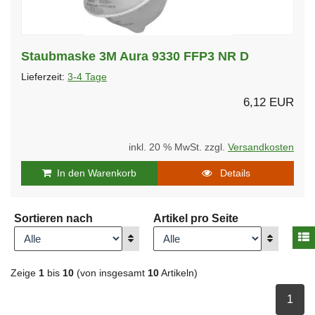
Staubmaske 3M Aura 9330 FFP3 NR D
Lieferzeit:
3-4 Tage
6,12 EUR
inkl. 20 % MwSt. zzgl.
Versandkosten
In den Warenkorb
Details
Sortieren nach
Artikel pro Seite
A
Anzeigen
Anzeigen
Zeige
1
bis
10
(von insgesamt
10
Artikeln)
ausge
1