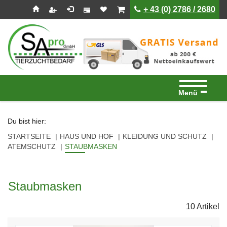
Seitenebreiche:
Zum
Zur
Zur
ist leer
ist leer
+ 43 (0) 2786 / 2680
Inhalt
Hauptnavigation
Footernavigation
Menü
Du bist hier:
STARTSEITE
HAUS UND HOF
KLEIDUNG UND SCHUTZ
ATEMSCHUTZ
STAUBMASKEN
Staubmasken
10 Artikel