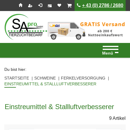
Seitenebreiche:
Zum
Zur
Zur
ist leer
ist leer
+ 43 (0) 2786 / 2680
Inhalt
Hauptnavigation
Footernavigation
Menü
Du bist hier:
STARTSEITE
SCHWEINE
FERKELVERSORGUNG
EINSTREUMITTEL & STALLLUFTVERBESSERER
Einstreumittel & Stallluftverbesserer
9 Artikel