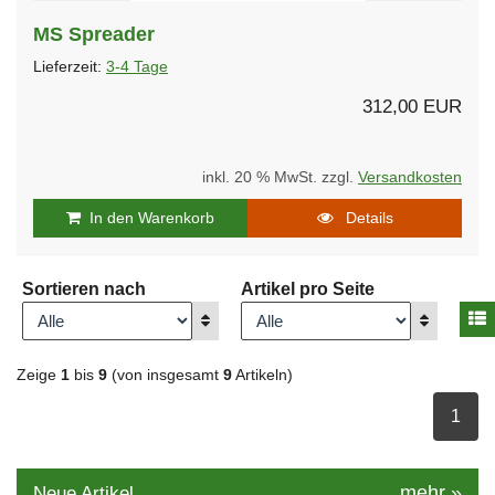
MS Spreader
Lieferzeit:
3-4 Tage
312,00 EUR
inkl. 20 % MwSt. zzgl.
Versandkosten
In den Warenkorb
Details
Sortieren nach
Artikel pro Seite
A
Anzeigen
Anzeigen
Zeige
1
bis
9
(von insgesamt
9
Artikeln)
ausge
1
mehr
»
Neue Artikel